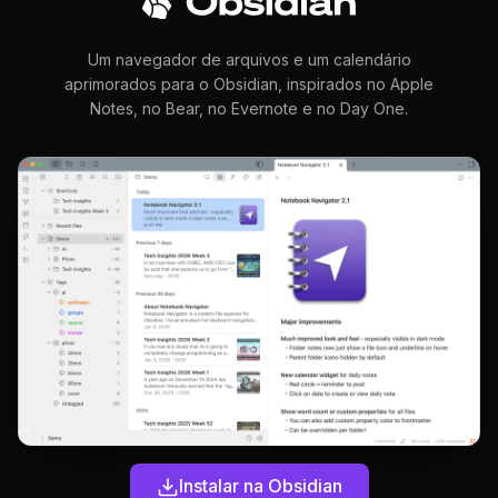
Um navegador de arquivos e um calendário
aprimorados para o Obsidian, inspirados no Apple
Notes, no Bear, no Evernote e no Day One.
Instalar na Obsidian