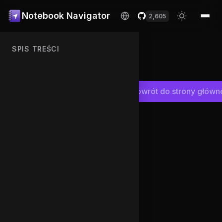
Notebook Navigator
2,605
SPIS TREŚCI
Nie można
załadować
dokumentacji.
Powrót do strony główn
Spróbuj
a
ponownie
acji
później.